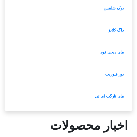
بوک شلفس
داگ کلادز
مای دیجی فود
یور فیوریت
مای تارگت ای تی
اخبار محصولات