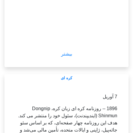
کرده است.
kyongae.
Danuri، که در طول ۱۰۰ کیلومتر در حال چرخش
choi@yna.
است.
co.
از جمله سطح، از مول Tsiolkovskiy 22 و دهانه های
kr
Vallis Schrodinger و Szilard M 24 دوربین های با
(END)
کیفیت بالا، مطابق با ICT و سقف کره (KARI) عکس
گرفت.
بیشتر
- -------------------
یون گانگنیونگ را که آتش سوزی شده را تعیین می
کره ای
کند در حالی که منطقه
سئول -- یون سوک یول چهارشنبه گانگ نیونگ را در آن
7 آوریل
یک او گفت که در نظر گرفتن فاوبورگ تعیین کننده
1896 -- روزنامه کره ای زبان کره، Dongnip
شرقی آن روز نزدیک به یک آتش سوزی جنگلی بود.
Shinmun (ایندیپندنت)، سئول خود را منتشر می کند.
Gangneung، 168 کیلومتری سئول، کار مالی دولت،
هدف این روزنامه چهار صفحه‌ای، که بر اساس سئو
قربانیان و مزایا را می سازد.
جائه‌پیل، ژاپنی و ایالات متحده، تأمین مالی می‌شد و