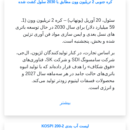
کره جنوبی 2 تریلیون وون مطابق با 2030 سلول کشت شده
سئول، 20 آوریل (یونهاپ) -- کره 2 تریلیون وون (1.
59 میلیارد دلار) برای سال 2030 در حال توسعه باتری
های نسل بعدی و ایمن سازی مواد فن آوری تزئین
شده و بخش، پنجشنبه است.
بر اساس تجارت، در کنار تولیدکنندگان لژیون، ال‌جی،
شرکت سامسونگ SDI و شرکت SK، فناوری‌های
«فوق شکاف» را هدف قرار داده‌اند که با تولید انبوه
باتری‌های حالت جامد در هر سه‌ماهه سال 2027 و
محصولات فسفات لیتیوم زودتر تولید می‌کند.
و انرژی است.
رقابت درازمدت بخش واحد این کشور است که در
بیشتر
دوره ریاست یون سوک یول ارائه شد.
این عکس، در اطاعت از شرکت سامسونگ SDI در
لیست آب بندی KOSPI 200-2