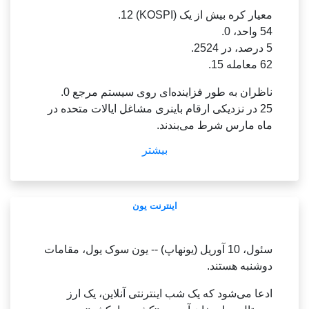
--------------------
معیار کره بیش از یک (KOSPI) 12.
S.
54 واحد، 0.
تعداد موارد کووید-19 کره به 10000 نفر در روز دوم
5 درصد، در 2524.
رسید
62 معامله 15.
سئول -- تعداد موارد کووید-19 در کره اساساً 10000
ناظران به طور فزاینده‌ای روی سیستم مرجع 0.
مورد در روز چهارشنبه میلی‌ثانیه باقی ماند، به طوری
25 در نزدیکی ارقام باینری مشاغل ایالات متحده در
که در میان هوای گرم‌تر تجمع می‌کرد.
ماه مارس شرط می‌بندند.
فلات قاره 13926 ارواح طیفی کره و حوزه قضایی
بیشتر
دهان ایالات متحده (CPI)، سیاست پولی فدرال رزرو،
(KDCA) گفت که پرونده ها در خارج از کشور، تعداد
پس از آن چهارشنبه (به وقت ایالات متحده) است.
پرونده ها را به 30,944,430 رساند.
سئول، مولکول کلاهک بزرگ و قوی بودند.
اینترنت یون
مواد شیمیایی LG Chem 6 درصد جهش کرد و
---------------------
POSCO فولادساز 1.
POSCO، Honda MOU، کسب و کار خودروهای
4 درصد رشد کرد.
سئول، 10 آوریل (یونهاپ) -- یون سوک یول، مقامات
برقی را دیدم
دوشنبه هستند.
غول سامسونگ 0.
سئول -- شرکت POSCO، فولادساز کره، چهارشنبه
2 درصد و استخوان های ال جی 2.
ادعا می‌شود که یک شب اینترنتی آنلاین، یک ارز
یک شرکت خودروسازی ژاپنی هوندا را با هم در کسب
5 درصد رشد کردند.