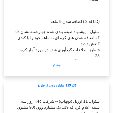
graceoh@yna.
دویدن، اسکیت باز چا جون هوان می خواهد سرعتش
co.
را داشته باشد کارگردانی جهانی اسکیت باز هه این را
kr
---------------------
پاک می کند (سرب) چا جون هوان در دنیای اسکیت
(END)
(2nd LD ) اضافه شدن 9 ماهه
پیروز شد (سرب) هاه این کره جنوبی در جهان های
اسکیت پیروز شد چا جون هوان در رده سوم مردان
سئول -- پیشنهاد طبقه بندی شده چهارشنبه نشان داد
جهان اسکیت قرار دارد لی هه در دومین مسابقات
که اضافه شدن های کره ای نه ماهه خود را با کندی
زنان در جهان های اسکیت بیشتر (+2) بستن
کاهش دادند.
> طبق اطلاعات گردآوری شده در مورد آمار کره،
28.
22 ماه قبل از آن در همه جا 469000 نفر بود.
بیشتر
---------------------
پتوهای زرد S.
کک 119 میلیارد وون از طریق
Korea; صادر شده sententious
سئول -- گروهی که به سختی تبلیغ می شود کره روز
سئول، 11 آوریل (یونهاپ) -- شرکت Kec روز سه
چهارشنبه به دلیل منشأ بیسکویت گوبی و مغولستان
شنبه اعلام کرد که 119 یک میلیارد وون (90 میلیون
بود.