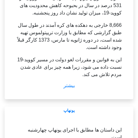
(یونهاپ)
ها سئونگ سو، قاضی اهتزاز پرچم، 2019 پشت
531 درصد در سال در بحبوحه کاهش محدودیت های
سرش مطابق با پیگرد قانونی بود.
کووید-19، میزان تولید نشان داد روز پنجشنبه.
شنبه رویایی اسکیت جفتی و انفرادی مردان.
چا جون هوان کره ای، مدال آور انفرادی مردان، روز
خارج از کتاب فعالیت‌های صمیمی در دفتر
8,666 خارجی به دهکده های کره آمدند در طول سال
پنجشنبه 101.
ریاست‌جمهوری، مجلس، خدمات و دادسراها تخصیص
طبق گزارشی که مطابق با وزارت تریپتولموس تهیه
33 امتیاز بهترین شخصی است.
داده شده و با شفافیت ارزش‌گذاری آنها مواجه شده
شده است، در دوره ژانویه تا مارس، 1373 کارگر قبلاً
است.
وجود داشته است.
این سطحی نگری کره در جام است.
و چا در مسابقات جهانی مارس با کسب مدال به کره
(END)
این به قوانین و مقررات لغو دولت در مسیر کووید-19
کمک کرد.
نسبت داده می شود، زیرا همه چیز برای عادی شدن
مردم تلاش می کند.
اسکیت باز کره ای کیم یو نا در سال 2013 مدال
.
قهرمانی شد، چا اسکیت باز کره ای در مسابقات
بیشتر
قهرمانی شد.
اطلاعاتی در مورد تلاش کارگران بهار.
p> jeeho@yna.
co.
یونهاپ
این نشان می دهد که نهال های برنج در ایچئون، استان
kr
گیونگگی، 15 فوریه 2023.
(END)
(عکس از استخر) (یونهاپ)
این داستان ها مطابق با اجرای یونهاپ چهارشنبه
مقالات مرتبط ستارگان کره جنوبی دوم در اسکیت با
است.