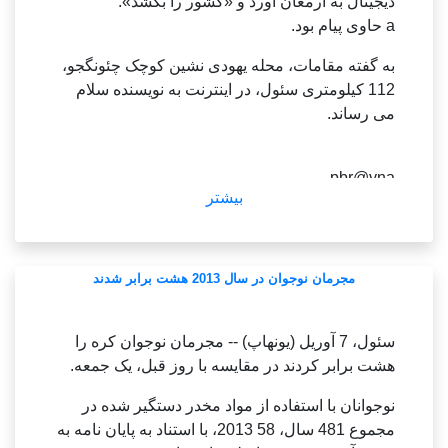
دیجیتال به ارمغان آورد و «کشور را بکشد».
و کار مواد مرکز (EV) همکاری می کند.
a حاوی پیام بود.
خودروساز شماره 1 هیوندای 0.
در این معامله، مواد تسویه شده، مواد راه راه، در
3 درصد و واحد سازنده قطعات چراغ پارکینگ آن،
به گفته مقامات، محله یهودی نشین کوچک چئونگجو،
نتیجه مواد کاتد و آند را مبادله می کند.
هیوندای موبیس، 0.
112 کیلومتری سئول، در اینترنت به نویسنده سلام
5 درصد کاهش یافت.
می رساند.
--------------------
نرخ روابط عمومی برابر با 1,320.
سهام سئول به اندازه چهارشنبه.
70 وون بود، همانطور که برای ایالات متحده در اینجا و
pbr@yna.
داده های برجسته صبحگاهی ایالات متحده
آنجا ساعت 9:15 صبح، 1.
بیشتر
co.
0 وون بسته شدن روز دوشنبه بود.
kr
سئول -- سئول تماماً به جز صبح چهارشنبه، داده های
(END)
ایالات متحده را انتخاب کرد.
elly@yna.
مجرمان نوجوان در سال 2013 هشت برابر شدند
co.
معیار شیرینی کره (KOSPI) 0.
kr
44 واحد، 0.
(END )
02 درصد کاهش یافت و به 2547.
سئول، 7 آوریل (یونهاپ) -- مجرمان نوجوان کره را
42 رسید.
هشت برابر کردند در مقایسه با روز قبل، یک جمعه.
تا ساعت 11:20 صبح
نوجوانان با استفاده از مواد مخدر دستگیر شده در
---------------------
مجموع 481 سال، 58 2013، با استناد به پایان نامه به