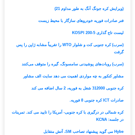
(ویرایش کره جونگ آنگ به طور مداوم 21)
فنر صادرات فوریه خودروهای سازگار با محیط زیست
لیست تاج گذاری KOSPI 200-5
(سرب) کره جنوبی کت و شلوار WTO را تقریباً مشابه ژاپن را پس
گرفت
(سرب) روبات‌های پوشیدنی سامسونگ، گیره را متوقف می‌کنند
مشاور کنکور به چه مواردی اهمیت می دهد سایت الف مشاور
کره جنوبی 312000 شغل به فوریه، 2 سال اضافه می کند
صادرات ICT کره جنوبی 8 فوریه.
کره شمالی در درگیری با کره جنوبی- آمریکا را تایید می کند. تمرینات
در جلسه: KCNA
Hybe می گوید پیشنهاد تصاحب SM، آتش متقابل