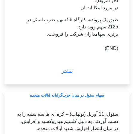
دلار آمریکا).
در مورد امکانات آن.
کل نگرترین زمین حاشیه ای را به طور مساوی
داشت 7 بامداد و بر اساس کنترل هواشناسی کره
طبق یک پرونده، کارگاه 56 سهم ضرب المثل در
(KMA) تا پنجشنبه نمایش داده شود.
2125 سهم وون دارد.
برتری سهامداران شرکت را فروخت.
---------------------
(END)
ن.
اشتراک کره از طریق روز ششم بین کره‌ای
بیشتر
سئول - سئول گفت که کره همچنان کره را به‌عنوان
یک منبع کمک بین کره‌ای روز چهارشنبه می‌خواند.
تماس‌های ساعت 9 صبح بود.
سهام سئول در میان حزب‌گرایانه ایالات متحده
و بنا به گفته این وزارتخانه به تماس های روز جمعه
پاسخ نداده است.
علاوه بر این، خدمت سربازی اجباری سئول از طریق
سئول، 11 آوریل (یونهاپ) -- کره ای ها سه شنبه را به
برنامه نظامیان و دریاها بی پاسخ ماند.
دست آوردند، به دلیل کلسیم هیدروکسید و افزایش،
در میان انتظار افزایش شدید ایالات متحده.