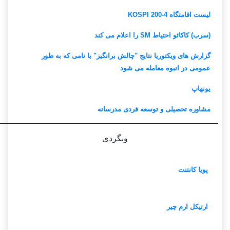
لیست اقامتگاه KOSPI 200-4
(سرب) کاکائو احتیاط SM را اعلام می کند
گزارش های ویکتوریا نتایج "چالش برانگیز" با نامی که به طور
عمومی در انبوه معامله می شود
یونهاپ
مشاوره تحصیلی و توسعه فردی مدرسانه
وبگردی
پویا کانتنت
ارتیکل ارم چیر