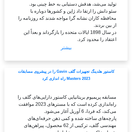
تولید می‌شد، هدفش دستیابی به خط چینی بود.
سئو دانش را ارتقا داد ژاپن و کشورها دوباره با
(پایان)
محافظه کاران نشانه گرا مواجه شدند که روزنامه را
از بین بردند.
در سال 1898 ایالات متحده را بازگرداند و بعداً این
اعتقاد را محدود کرد.
بیشتر
1911 - مهاجران کره ای از هاوایی یک کره ای
هونولولو بودند و فرزندان خود را هرس کردند.
100 مهاجر، که در هاوایی 1903، در مزارع انسان
کاستور هلدینگ تجهیزات گلف Gavin را در پیشروی مسابقات
شناسی در این جزیره کار می کردند.
Masters 2023 راه اندازی کرد
1957 -- تقریب ویراستاران کره ایجاد شد، روزنامه
نگاران سر و صدا.
مسابقه پریمیوم بریتانیایی کاستور دارایی‌های گلف را
1996 -- چان هو، یک پرتابگر کره ای لس آنجلس
راه‌اندازی کرده است که با مسترهای 2023 موافقت
داجرز، بیسبال خود را در ایالات متحده به دست آورد.
می‌کند، که فردا، 6 آوریل آغاز می‌شود.
برای بچه های شیکاگو پارک، که راکت خود را در
پارچه‌های ساخته شده و کمی ذهن حرفه‌ای‌های
مسابقات اصلی داجرز در سال 1994 آغاز کرد، به
مهندسی گلف، ترکیبی از 62 محصول، پیراهن‌های
هفت باشگاه رفت، تگزاس رنجرز، سن دیگو پادرس و