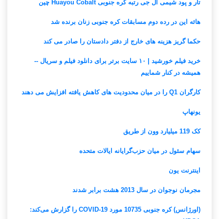
تار و پود شیمی ال جی رتبه کره جنوبی Huayou Cobalt چین
هائه این در رده دوم مسابقات کره جنوبی زنان برنده شد
حکما گریز هزینه های خارج از دفتر دادستان را صادر می کند
خرید فیلم خورشید | ۱۰ سایت برتر برای دانلود فیلم و سریال --
همیشه در کنار شماییم
کارگران Q1 را در میان محدودیت های کاهش یافته افزایش می دهند
یونهاپ
کک 119 میلیارد وون از طریق
سهام سئول در میان حزب‌گرایانه ایالات متحده
اینترنت یون
مجرمان نوجوان در سال 2013 هشت برابر شدند
(اورژانس) کره جنوبی 10735 مورد COVID-19 را گزارش می‌کند: