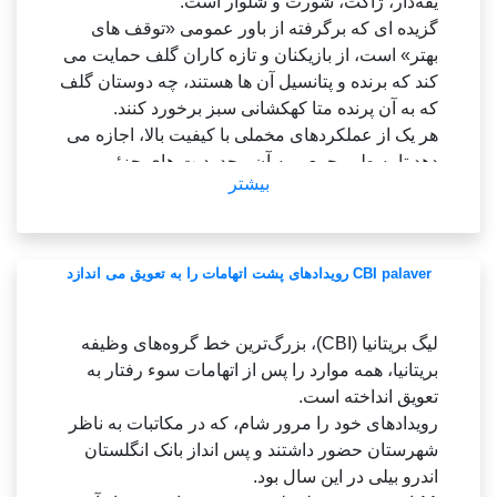
یقه‌دار، ژاکت، شورت و شلوار است.
یورک متس.
گزیده ای که برگرفته از باور عمومی «توقف های
فراتر از یک تلاش یک ساله، یورک یانکیز 2010 در
بهتر» است، از بازیکنان و تازه کاران گلف حمایت می
سال 2009 انتخاب شد.
کند که برنده و پتانسیل آن ها هستند، چه دوستان گلف
که به آن پرنده متا کهکشانی سبز برخورد کنند.
2015 - یک دادگاه تجدید نظر، دادستان ها به کشتی
هر یک از عملکردهای مخملی با کیفیت بالا، اجازه می
ADC کشتی Sewol که آوریل 2014 آب های کره را
دهد تا به طور جمعی به آن محدودیت های جزئی
غرق کرد و 300 مفقود کشته شدند، نگاه کردند.
بیشتر
برسید.
کاپیتان، جون سئوک، و 14 عضو نخبه سرزنش شدند
#گالری-1 { حاشیه: خودکار; } #gallery-1 .
که اتاق و اتاق 476 را در ساعات غرق شدن رها
gallery-item { شناور به سمت چپ؛ margin-top:
کردند.
10px; text-align: center; عرض: 25%; } #gallery-1
CBI palaver رویدادهای پشت اتهامات را به تعویق می اندازد
img { حاشیه: 2px #cfcfcf; } #gallery-1 .
(END)
gallery-caption { حاشیه-چپ: 0; } /*
لیگ بریتانیا (CBI)، بزرگ‌ترین خط گروه‌های وظیفه
gallery_shortcode() wp-includes/media.
بریتانیا، همه موارد را پس از اتهامات سوء رفتار به
php */
تعویق انداخته است.
این تجارت که محصولات خود را به صورت آنلاین می
رویدادهای خود را مرور شام، که در مکاتبات به ناظر
فروشد، با توجه به رقبای دیگری مانند آدیداس، نایک و
شهرستان حضور داشتند و پس انداز بانک انگلستان
پوما، ادامه دارد.
اندرو بیلی در این سال بود.
کاستور تاکنون تیم ها و ورزشکاران رنجرز اف سی،