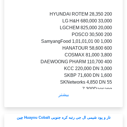
18 آوریل 2023، مقامات آن را نشان می دهد که
باتری های P6 را در دروازه خود در چراغ پارکینگ
HYUNDAI ROTEM 28,350 200
2023 شانگهای نشان می دهند.
LG H&H 680,000 33,000
(عکس فروش نمی رود) (یونهاپ)
LGCHEM 825,000 20,000
در این طرح، این سه مخزن خام «کارخانه مادر» خود
POSCO 30,500 200
را می سازند، یک توسعه پیشرفته، تحقیق، و توابع مزو
SamyangFood 1,01,01,01 00 1,000
در خانه.
HANATOUR 58,600 600
COSMAX 81,000 3,800
در کنار تولید باتری های حالت جامد کره کره.
DAEWOONG PHARM 110,700 400
به گفته این وزارتخانه.
KCC 220,000 DN 3,000
SKBP 71,600 DN 1,600
باتری‌های حالت جامد نسل بعدی حفره‌ای هستند که
SKNetworks 4,850 DN 55
به طور قابل‌توجهی خطرات و زندگی را هدف قرار
7,300Daesang
می‌دهند.
بیشتر
19,300DN 16 12
نوآوری، پروژه‌های تحقیق و توسعه در مقیاس بزرگ
ORION 16510 DN 220
را برنامه‌ریزی می‌کند.
Hyundai M&F 35,100 900
توسعه خودروهای توکسوفیلیت حالت جامد، باتری‌ها
Daewoong 15,470 110
تار و پود شیمی ال جی رتبه کره جنوبی Huayou Cobalt چین
و اقلام لیتیومی.
SSANGYONGCNE 6,030 10