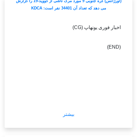
(اورژانس) کره جنوبی 9 مورد مرگ ناشی از کووید-19 را گزارش
می دهد که تعداد آن 34401 نفر است: KDCA
اخبار فوری یونهاپ (CG)
(END)
بیشتر