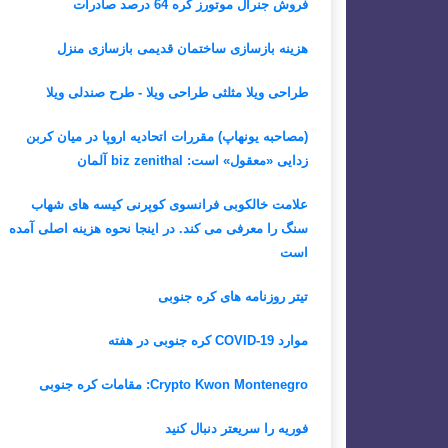
فروش جنرال موتورز کره 64 درصد صادرات
هزینه بازسازی ساختمان قدیمی بازسازی منزل
طراحی ویلا مثلثی طراحی ویلا - طرح صندلی ویلا
(مصاحبه یونهاپ) مقررات اتحادیه اروپا در میان کربن
زدایی «معقول» است: biz zenithal آلمان
علامت خالکوبی فرانسوی کوپرنی کیسه های شهاب
سنگ را معرفی می کند. در اینجا نحوه هزینه اصلی آمده
است
تیتر روزنامه های کره جنوبی
موارد COVID-19 کره جنوبی در هفته
Crypto Kwon Montenegro: مقامات کره جنوبی
فوریه را سریعتر دنبال کنید