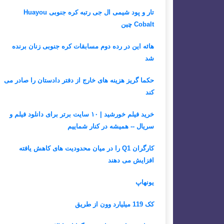
تار و پود شیمی ال جی رتبه کره جنوبی Huayou
Cobalt چین
هائه این در رده دوم مسابقات کره جنوبی زنان برنده
شد
حکما گریز هزینه های خارج از دفتر دادستان را صادر می
کند
خرید فیلم خورشید | ۱۰ سایت برتر برای دانلود فیلم و
سریال -- همیشه در کنار شماییم
کارگران Q1 را در میان محدودیت های کاهش یافته
افزایش می دهند
یونهاپ
کک 119 میلیارد وون از طریق