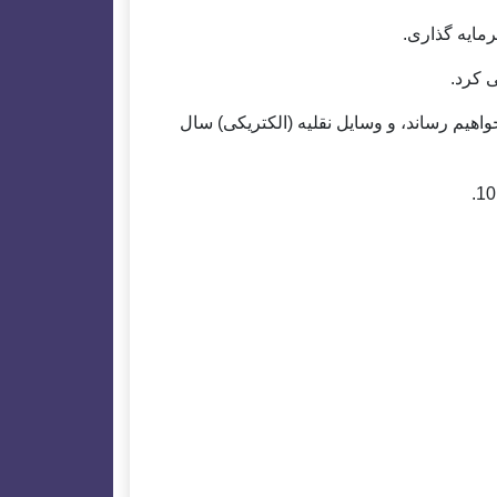
 گفت: «ما (سلول‌های LFP) را امسال به شهر ESS خواهیم رساند، و وسایل نقلیه (الکتریکی) سال