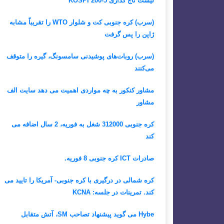
لیست تاج گذاری KOSPI 200-5
(سرب) کره جنوبی کت و شلوار WTO را تقریباً مشابه
ژاپن را پس گرفت
(سرب) روبات‌های پوشیدنی سامسونگ، گیره را متوقف
می‌کنند
مشاور کنکور به چه مواردی اهمیت می دهد سایت الف
مشاور
کره جنوبی 312000 شغل به فوریه، 2 سال اضافه می
کند
صادرات ICT کره جنوبی 8 فوریه.
کره شمالی در درگیری با کره جنوبی- آمریکا را تایید می
کند. تمرینات در جلسه: KCNA
Hybe می گوید پیشنهاد تصاحب SM، آتش متقابل