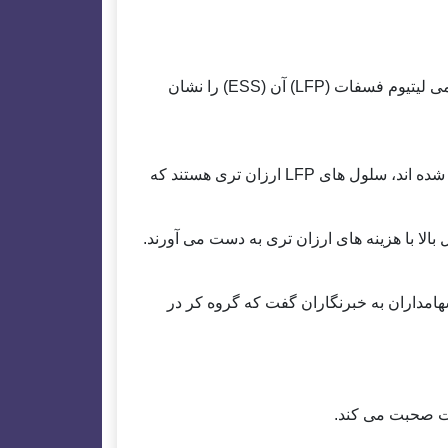
این تصویر، به LG 24، 2023، سیستم سلول‌های خطی تهاجمی لیتیوم فسفات (LFP) آن (ESS) را نشان
سازندگان کره ای سلستا که بر بازار تیم رزمی EV متمرکز شده اند، سلول های LFP ارزان تری هستند که
انگ سو، مدیر عامل LGES، در جمع سهامداران به خبرنگاران گفت که گروه کر در