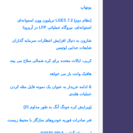
یونهاپ
(نظام دوم) LGES 7.2 تریلیون وون استوانه‌ای
استوانه‌ای، نیروگاه عملیاتی LFP در آریزونا
شارون به دنبال افزایش انتظارات سرمایه گذاران
شایعات جدایی لوئیس
کربی: ایالات متحده برای کره شمالی سلاح می بیند
هافبک وانت بار می خواهد
& ادامه خریدار به عنوان یک نمونه فایل مثله کردن
عملیات هلندی
(ویرایش کره جونگ آنگ به طور مداوم 21)
فنر صادرات فوریه خودروهای سازگار با محیط زیست