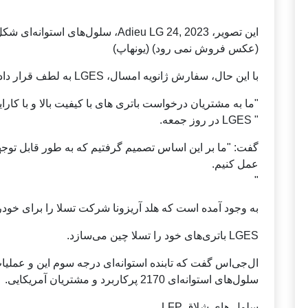
این تصویر، Adieu LG 24, 2023، سلول‌های استوانه‌ای شکل آن را نشان می‌دهد.
(عکس فروش نمی رود) (یونهاپ)
با این حال، سفارش ژانویه امسال، LGES به لطف قرار دادن مسیر پشتیبانی بود.
"ما به مشتریان درخواست باتری های با کیفیت بالا و با کارایی بالا IRA را افزایش 
" LGES در روز جمعه.
گفت: "ما بر این اساس تصمیم گرفتیم که به طور قابل توجه
عمل کنیم.
"
به وجود آمده است که هلد آریزونا شرکت تسلا را برای خودرو
LGES باتری‌های خود را تسلا چین می‌سازد.
ال‌جی‌اس گفت که تابنده استوانه‌ای درجه سوم این و عملیات مقاله 2025 را 
سلول‌های استوانه‌ای 2170 پرکاربرد و مشتریان آمریکایی.
سلول های شلاق LFP.