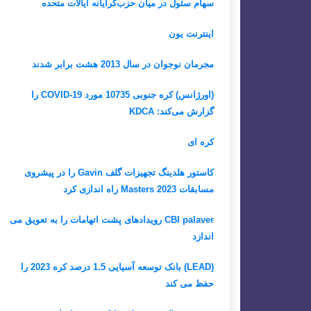
سهام سئول در میان حزب‌گرایانه ایالات متحده
اینترنت یون
مجرمان نوجوان در سال 2013 هشت برابر شدند
(اورژانس) کره جنوبی 10735 مورد COVID-19 را
گزارش می‌کند: KDCA
کره ای
کاستور هلدینگ تجهیزات گلف Gavin را در پیشروی
مسابقات Masters 2023 راه اندازی کرد
CBI palaver رویدادهای پشت اتهامات را به تعویق می
اندازد
(LEAD) بانک توسعه آسیایی 1.5 درصد کره 2023 را
حفظ می کند