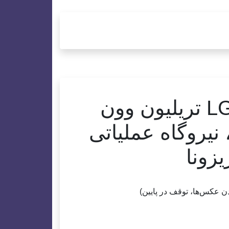
(نظام دوم) LGES 7.2 تریلیون وون
 نیروگاه عملیاتی