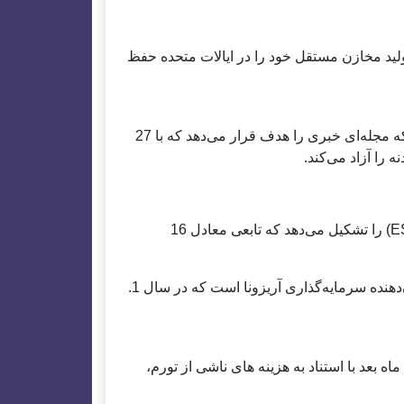
ولید مخازن مستقل خود را در ایالات متحده حفظ
2 تریلیون وون آرایش استوانه‌ای استوانه‌ای کریک، آریزونا، که مجله‌ای خبری را هدف قرار می‌دهد که با 27
3 تریلیون وون سیستم باتری‌های لیتیوم فسفات (LFP) (ESS) را تشکیل می‌دهد که تابعی معادل 16
هنده سرمایه‌گذاری آریزونا است که در سال 1.
عه بزرگ جهان پس از CATL چین، یک ماه بعد با استناد به هزینه های ناشی از تورم،