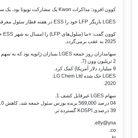
کوون افزود: مذاکرات Kwon یک مشارکت تویوتا بود، یک سرمایه گذاری.
LGES بازیگر LFP خود را ESS در هفته قطار سئول معرفی کرد.
کوون
2025 به عقب برمی‌گردد.
سهامداران روز جمعه LGES بمباران ژانویه بود که به سهم 10.
2 تریلیون وون (7.
9 میلیارد دلار آمریکا) کمک کرد.
LGES حک شده LG Chem Ltd.
2020.
سهام LGES غیرقابل کشف 1.
04 درصد 569,000 برنده بورس سئول جمعه شد، کاهش 0.
39 درصدی KOSPI گسترده تر.
elly@yna.
co.
kr