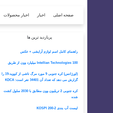
صفحه اصلی
اخبار
اخبار محصولات
پربازدید ترین ها
راهنمای کامل اسم لوازم آرایشی + عکس
Intellian Technologies 100 میلیارد وون از طریق
(اورژانس) کره جنوبی 9 مورد مرگ ناشی از کووید-19 را
گزارش می دهد که تعداد آن 34401 نفر است: KDCA
کره جنوبی 2 تریلیون وون مطابق با 2030 سلول کشت
شده
لیست آب بندی KOSPI 200-2