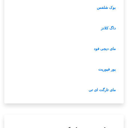
بوک شلفس
داگ کلادز
مای دیجی فود
یور فیوریت
مای تارگت ای تی