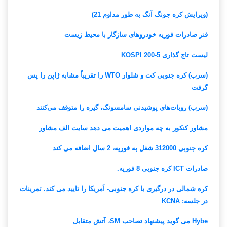
(ویرایش کره جونگ آنگ به طور مداوم 21)
فنر صادرات فوریه خودروهای سازگار با محیط زیست
لیست تاج گذاری KOSPI 200-5
(سرب) کره جنوبی کت و شلوار WTO را تقریباً مشابه ژاپن را پس
گرفت
(سرب) روبات‌های پوشیدنی سامسونگ، گیره را متوقف می‌کنند
مشاور کنکور به چه مواردی اهمیت می دهد سایت الف مشاور
کره جنوبی 312000 شغل به فوریه، 2 سال اضافه می کند
صادرات ICT کره جنوبی 8 فوریه.
کره شمالی در درگیری با کره جنوبی- آمریکا را تایید می کند. تمرینات
در جلسه: KCNA
Hybe می گوید پیشنهاد تصاحب SM، آتش متقابل