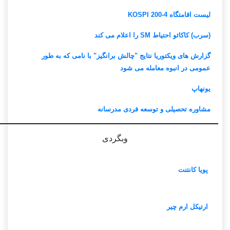
لیست اقامتگاه KOSPI 200-4
(سرب) کاکائو احتیاط SM را اعلام می کند
گزارش های ویکتوریا نتایج "چالش برانگیز" با نامی که به طور
عمومی در انبوه معامله می شود
یونهاپ
مشاوره تحصیلی و توسعه فردی مدرسانه
وبگردی
پویا کانتنت
ارتیکل ارم چیر