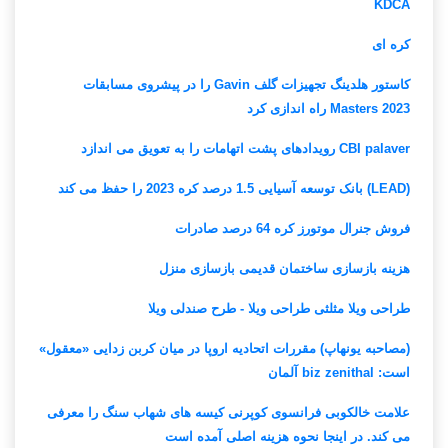
KDCA
کره ای
کاستور هلدینگ تجهیزات گلف Gavin را در پیشروی مسابقات
Masters 2023 راه اندازی کرد
CBI palaver رویدادهای پشت اتهامات را به تعویق می اندازد
(LEAD) بانک توسعه آسیایی 1.5 درصد کره 2023 را حفظ می کند
فروش جنرال موتورز کره 64 درصد صادرات
هزینه بازسازی ساختمان قدیمی بازسازی منزل
طراحی ویلا مثلثی طراحی ویلا - طرح صندلی ویلا
(مصاحبه یونهاپ) مقررات اتحادیه اروپا در میان کربن زدایی «معقول»
است: biz zenithal آلمان
علامت خالکوبی فرانسوی کوپرنی کیسه های شهاب سنگ را معرفی
می کند. در اینجا نحوه هزینه اصلی آمده است