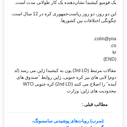
یک فومیو کیشیدا نشان‌دهنده یک کار طولانی مدت است.
این دو روز، دو روز ریاست‌جمهوری کره در 12 سال است،
چگونگی اختلافات بین کشورها.
colin@yna.
co.
kr
(END)
مقالات مرتبط (3rd LD) یون به کیشیدا ژاپن می رسد (لد
دوم) لابی های بیز کره جنوبی، ژاپن روابط "صندوق های
آینده" را اصلاح می کنند (2nd LD) کره جنوبی WTO
محدودیت های ژاپن: وزارت
مطالب قبلی :
(سرب) روبات‌های پوشیدنی سامسونگ،