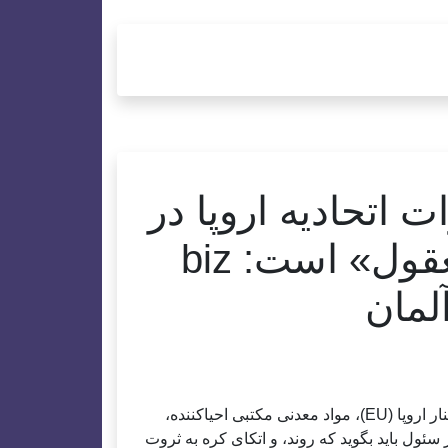
 اتحادیه اروپا در
میان کربن زدایی «معقول» است: biz
سئول، 2 آوریل (یونهاپ) - مقررات زیر نور خورشید که در کنار اروپا (EU)، مواد معدنی مکتبی احیاکننده،
ول باید بگوید که روند، و اتکای کره به ثروت