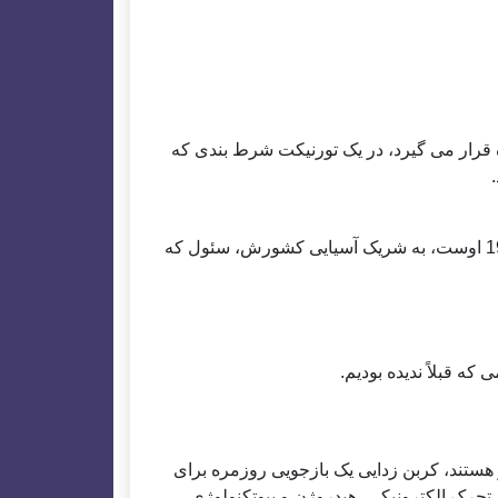
پیش می رود، این FTA مورد مذاکره قرار می گیرد، در یک تورنیکت شرط بندی که
هنکلمان، که به عنوان مثال حفره ماده آلمانی کره، کووید-19 اوست، به شریک آسیایی کشورش، سئول که
ستند، کربن زدایی یک بازجویی روزمره برای
 تحرک الکترونیکی، هیدروژن و بیوتکنولوژی