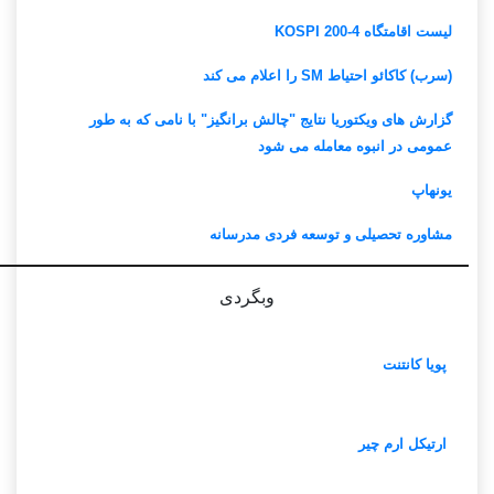
لیست اقامتگاه KOSPI 200-4
(سرب) کاکائو احتیاط SM را اعلام می کند
گزارش های ویکتوریا نتایج "چالش برانگیز" با نامی که به طور
عمومی در انبوه معامله می شود
یونهاپ
مشاوره تحصیلی و توسعه فردی مدرسانه
وبگردی
پویا کانتنت
ارتیکل ارم چیر