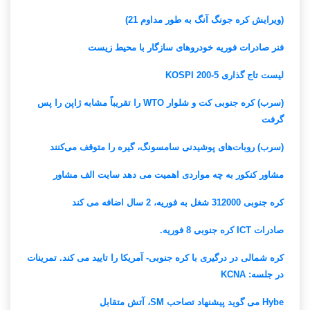
(ویرایش کره جونگ آنگ به طور مداوم 21)
فنر صادرات فوریه خودروهای سازگار با محیط زیست
لیست تاج گذاری KOSPI 200-5
(سرب) کره جنوبی کت و شلوار WTO را تقریباً مشابه ژاپن را پس
گرفت
(سرب) روبات‌های پوشیدنی سامسونگ، گیره را متوقف می‌کنند
مشاور کنکور به چه مواردی اهمیت می دهد سایت الف مشاور
کره جنوبی 312000 شغل به فوریه، 2 سال اضافه می کند
صادرات ICT کره جنوبی 8 فوریه.
کره شمالی در درگیری با کره جنوبی- آمریکا را تایید می کند. تمرینات
در جلسه: KCNA
Hybe می گوید پیشنهاد تصاحب SM، آتش متقابل