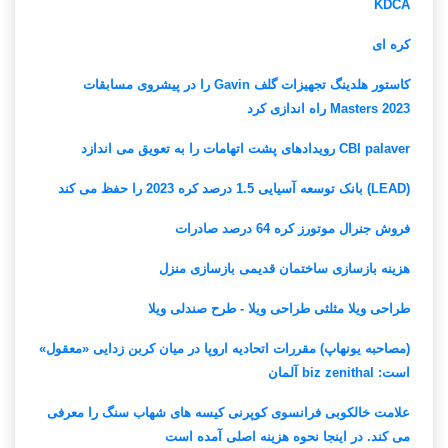
KDCA
کره ای
کاستور هلدینگ تجهیزات گلف Gavin را در پیشروی مسابقات
Masters 2023 راه اندازی کرد
CBI palaver رویدادهای پشت اتهامات را به تعویق می اندازد
(LEAD) بانک توسعه آسیایی 1.5 درصد کره 2023 را حفظ می کند
فروش جنرال موتورز کره 64 درصد صادرات
هزینه بازسازی ساختمان قدیمی بازسازی منزل
طراحی ویلا مثلثی طراحی ویلا - طرح صندلی ویلا
(مصاحبه یونهاپ) مقررات اتحادیه اروپا در میان کربن زدایی «معقول»
است: biz zenithal آلمان
علامت خالکوبی فرانسوی کوپرنی کیسه های شهاب سنگ را معرفی
می کند. در اینجا نحوه هزینه اصلی آمده است