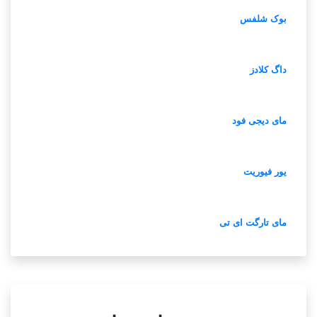
بوک شلفس
داگ کلادز
مای دیجی فود
یور فیوریت
مای تارگت ای تی