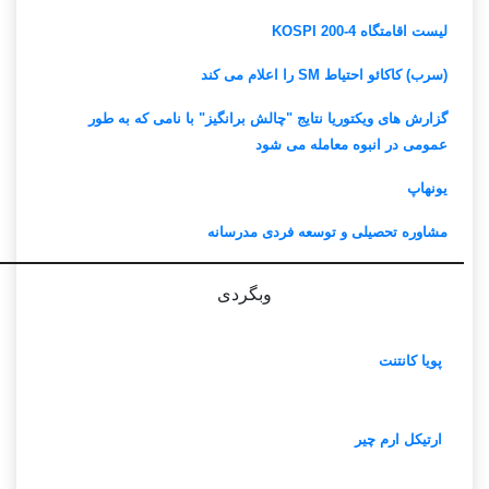
لیست اقامتگاه KOSPI 200-4
(سرب) کاکائو احتیاط SM را اعلام می کند
گزارش های ویکتوریا نتایج "چالش برانگیز" با نامی که به طور
عمومی در انبوه معامله می شود
یونهاپ
مشاوره تحصیلی و توسعه فردی مدرسانه
وبگردی
پویا کانتنت
ارتیکل ارم چیر