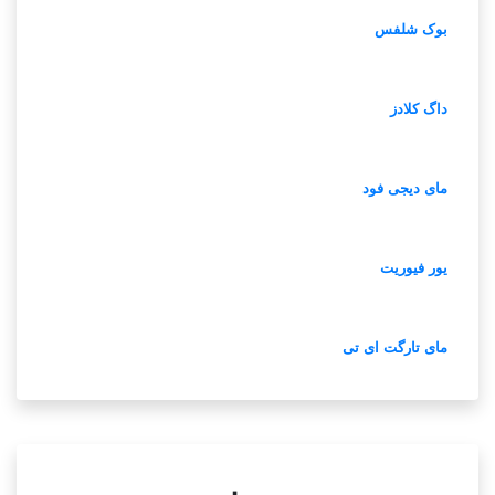
بوک شلفس
داگ کلادز
مای دیجی فود
یور فیوریت
مای تارگت ای تی