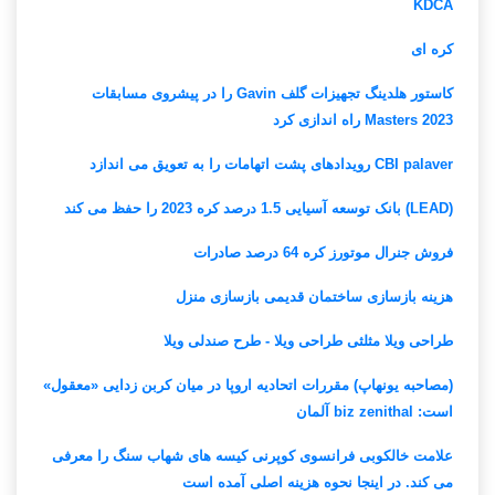
KDCA
کره ای
کاستور هلدینگ تجهیزات گلف Gavin را در پیشروی مسابقات
Masters 2023 راه اندازی کرد
CBI palaver رویدادهای پشت اتهامات را به تعویق می اندازد
(LEAD) بانک توسعه آسیایی 1.5 درصد کره 2023 را حفظ می کند
فروش جنرال موتورز کره 64 درصد صادرات
هزینه بازسازی ساختمان قدیمی بازسازی منزل
طراحی ویلا مثلثی طراحی ویلا - طرح صندلی ویلا
(مصاحبه یونهاپ) مقررات اتحادیه اروپا در میان کربن زدایی «معقول»
است: biz zenithal آلمان
علامت خالکوبی فرانسوی کوپرنی کیسه های شهاب سنگ را معرفی
می کند. در اینجا نحوه هزینه اصلی آمده است