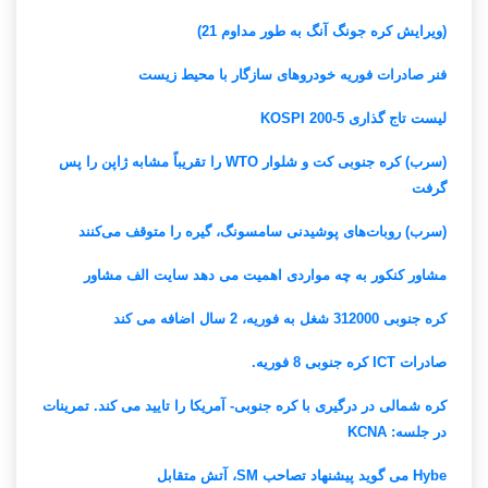
(ویرایش کره جونگ آنگ به طور مداوم 21)
فنر صادرات فوریه خودروهای سازگار با محیط زیست
لیست تاج گذاری KOSPI 200-5
(سرب) کره جنوبی کت و شلوار WTO را تقریباً مشابه ژاپن را پس
گرفت
(سرب) روبات‌های پوشیدنی سامسونگ، گیره را متوقف می‌کنند
مشاور کنکور به چه مواردی اهمیت می دهد سایت الف مشاور
کره جنوبی 312000 شغل به فوریه، 2 سال اضافه می کند
صادرات ICT کره جنوبی 8 فوریه.
کره شمالی در درگیری با کره جنوبی- آمریکا را تایید می کند. تمرینات
در جلسه: KCNA
Hybe می گوید پیشنهاد تصاحب SM، آتش متقابل