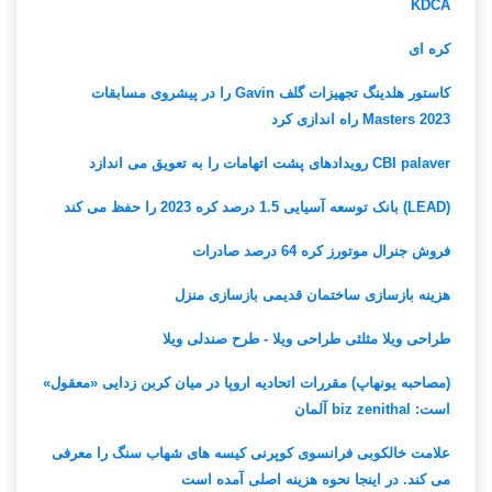
KDCA
کره ای
کاستور هلدینگ تجهیزات گلف Gavin را در پیشروی مسابقات
Masters 2023 راه اندازی کرد
CBI palaver رویدادهای پشت اتهامات را به تعویق می اندازد
(LEAD) بانک توسعه آسیایی 1.5 درصد کره 2023 را حفظ می کند
فروش جنرال موتورز کره 64 درصد صادرات
هزینه بازسازی ساختمان قدیمی بازسازی منزل
طراحی ویلا مثلثی طراحی ویلا - طرح صندلی ویلا
(مصاحبه یونهاپ) مقررات اتحادیه اروپا در میان کربن زدایی «معقول»
است: biz zenithal آلمان
علامت خالکوبی فرانسوی کوپرنی کیسه های شهاب سنگ را معرفی
می کند. در اینجا نحوه هزینه اصلی آمده است