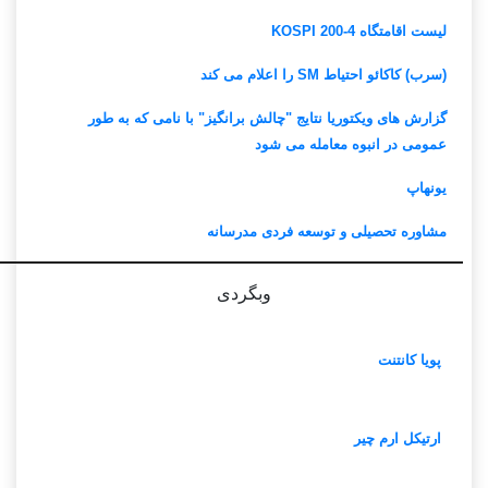
لیست اقامتگاه KOSPI 200-4
(سرب) کاکائو احتیاط SM را اعلام می کند
گزارش های ویکتوریا نتایج "چالش برانگیز" با نامی که به طور
عمومی در انبوه معامله می شود
یونهاپ
مشاوره تحصیلی و توسعه فردی مدرسانه
وبگردی
پویا کانتنت
ارتیکل ارم چیر