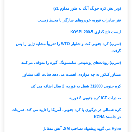
(ویرایش کره جونگ آنگ به طور مداوم 21)
فنر صادرات فوریه خودروهای سازگار با محیط زیست
لیست تاج گذاری KOSPI 200-5
(سرب) کره جنوبی کت و شلوار WTO را تقریباً مشابه ژاپن را پس
گرفت
(سرب) روبات‌های پوشیدنی سامسونگ، گیره را متوقف می‌کنند
مشاور کنکور به چه مواردی اهمیت می دهد سایت الف مشاور
کره جنوبی 312000 شغل به فوریه، 2 سال اضافه می کند
صادرات ICT کره جنوبی 8 فوریه.
کره شمالی در درگیری با کره جنوبی- آمریکا را تایید می کند. تمرینات
در جلسه: KCNA
Hybe می گوید پیشنهاد تصاحب SM، آتش متقابل