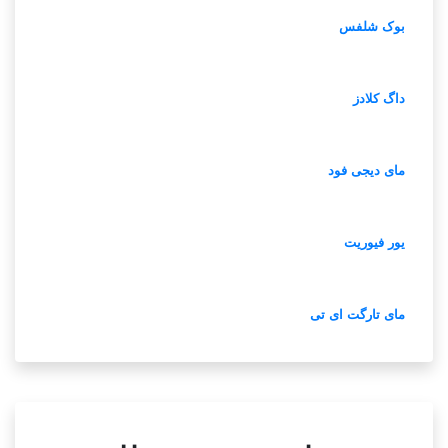
بوک شلفس
داگ کلادز
مای دیجی فود
یور فیوریت
مای تارگت ای تی