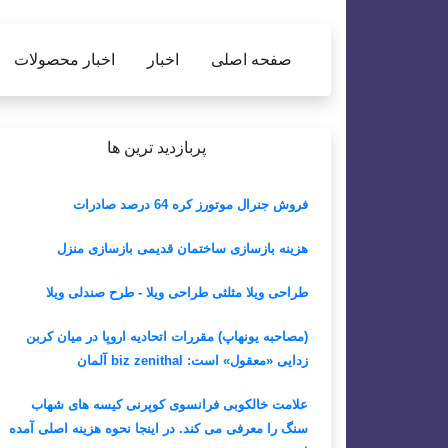
صفحه اصلی
اخبار
اخبار محصولات
پربازدید ترین ها
فروش جنرال موتورز کره 64 درصد صادرات
هزینه بازسازی ساختمان قدیمی بازسازی منزل
طراحی ویلا مثلثی طراحی ویلا - طرح صندلی ویلا
(مصاحبه یونهاپ) مقررات اتحادیه اروپا در میان کربن
زدایی «معقول» است: biz zenithal آلمان
علامت خالکوبی فرانسوی کوپرنی کیسه های شهاب
سنگ را معرفی می کند. در اینجا نحوه هزینه اصلی آمده