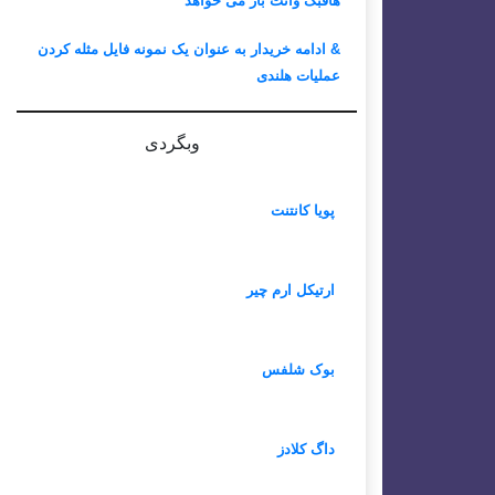
هافبک وانت بار می خواهد
& ادامه خریدار به عنوان یک نمونه فایل مثله کردن
عملیات هلندی
وبگردی
پویا کانتنت
ارتیکل ارم چیر
بوک شلفس
داگ کلادز