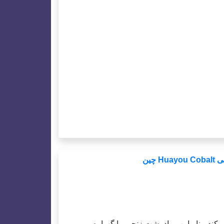
ور قابل‌توجهی خطرات و زندگی را هدف قرار
امه‌ریزی می‌کند.
م لیتیومی.
و بنابراین شرکت‌های تولیدکننده مواد، قطعات داخلی و باتری‌های 500 infinity متعهد شدند که
.
چین
د، بنابراین مواد پشت زنجیر را گهواره