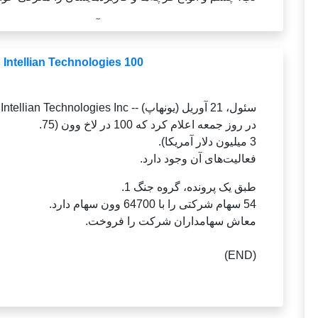
برند محبوب نیتروژنا(فروش لوازم آرایشی و بهداشتی
Intellian Technologies 100 میلیارد وون از طریق
سئول، 21 آوریل (یونهاپ) -- Intellian Technologies Inc.
در روز جمعه اعلام کرد که 100 در لاخ وون (75.
3 میلیون دلار آمریکا).
فعالیت‌های آن وجود دارد.
طبق یک پرونده، گروه جنگ 1.
54 سهام شرکتی را با 64700 وون سهام دارد.
معاش سهامداران شرکت را فروخت.
(END)
راهنمای خرید لوازم آرایشی برای 