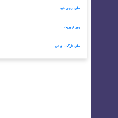
مای دیجی فود
یور فیوریت
مای تارگت ای تی