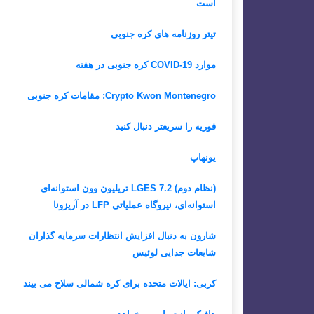
است
تیتر روزنامه های کره جنوبی
موارد COVID-19 کره جنوبی در هفته
Crypto Kwon Montenegro: مقامات کره جنوبی
فوریه را سریعتر دنبال کنید
یونهاپ
(نظام دوم) LGES 7.2 تریلیون وون استوانه‌ای
استوانه‌ای، نیروگاه عملیاتی LFP در آریزونا
شارون به دنبال افزایش انتظارات سرمایه گذاران
شایعات جدایی لوئیس
کربی: ایالات متحده برای کره شمالی سلاح می بیند